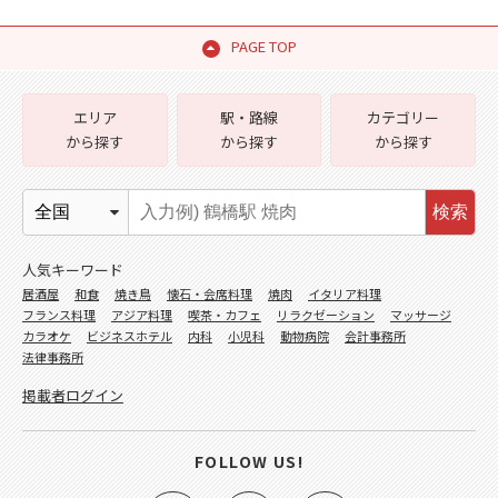
PAGE TOP
エリア
駅・路線
カテゴリー
から探す
から探す
から探す
検索
人気キーワード
居酒屋
和食
焼き鳥
懐石・会席料理
焼肉
イタリア料理
フランス料理
アジア料理
喫茶・カフェ
リラクゼーション
マッサージ
カラオケ
ビジネスホテル
内科
小児科
動物病院
会計事務所
法律事務所
掲載者ログイン
FOLLOW US!