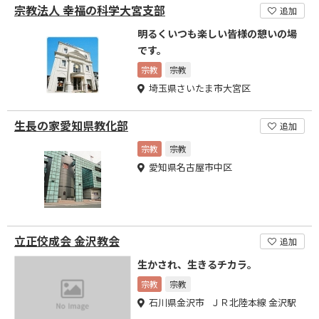
宗教法人 幸福の科学大宮支部
追加
明るくいつも楽しい皆様の憩いの場
です。
宗教
宗教
埼玉県さいたま市大宮区
生長の家愛知県教化部
追加
宗教
宗教
愛知県名古屋市中区
立正佼成会 金沢教会
追加
生かされ、生きるチカラ。
宗教
宗教
石川県金沢市 ＪＲ北陸本線 金沢駅