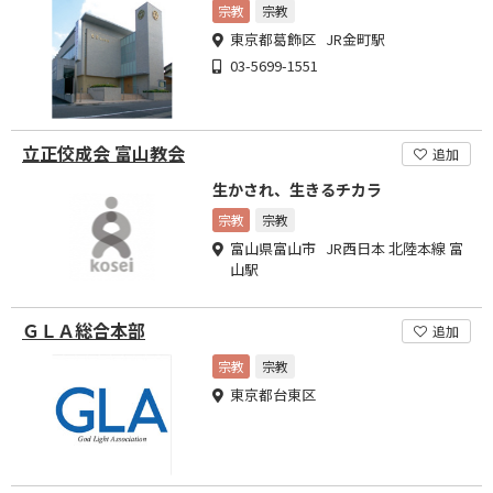
宗教
宗教
東京都葛飾区 JR金町駅
03-5699-1551
立正佼成会 富山教会
追加
生かされ、生きるチカラ
宗教
宗教
富山県富山市 JR西日本 北陸本線 富
山駅
ＧＬＡ総合本部
追加
宗教
宗教
東京都台東区