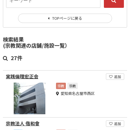
TOPページに戻る
検索結果
(宗教関連の店舗/施設一覧）
27件
実践倫理宏正会
追加
宗教
宗教
愛知県名古屋市西区
宗教法人 偕和會
追加