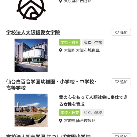
東京都世田谷区
学校法人大阪信愛女学院
追加
学校・教育
私立小学校
大阪府大阪市城東区
仙台白百合学園幼稚園・小学校・中学校･
追加
高等学校
愛の心をもって人類社会に奉仕でき
る女性を育成
学校・教育
私立小学校
宮城県仙台市泉区
学校法人初芝学園 はつしば学園小学校
追加