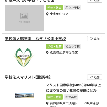
学校・教育
私立小学校
東京都中野区
学校法人鶴学園 なぎさ公園小学校
追加
学校・教育
私立小学校
広島県広島市佐伯区
学校法人マリスト国際学校
追加
マリスト国際学校(MBIS)は60年以上
に渡り質の高い教育の提供に尽力し
てきました。
学校・教育
私立高校
兵庫県神戸市須磨区 ＪＲ神戸線 須