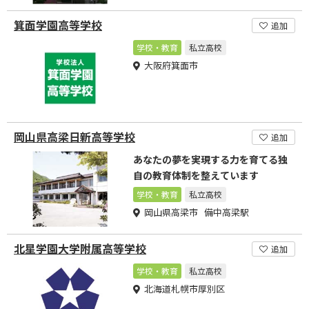
箕面学園高等学校
追加
学校・教育
私立高校
大阪府箕面市
岡山県高梁日新高等学校
追加
あなたの夢を実現する力を育てる独
自の教育体制を整えています
学校・教育
私立高校
岡山県高梁市 備中高梁駅
北星学園大学附属高等学校
追加
学校・教育
私立高校
北海道札幌市厚別区