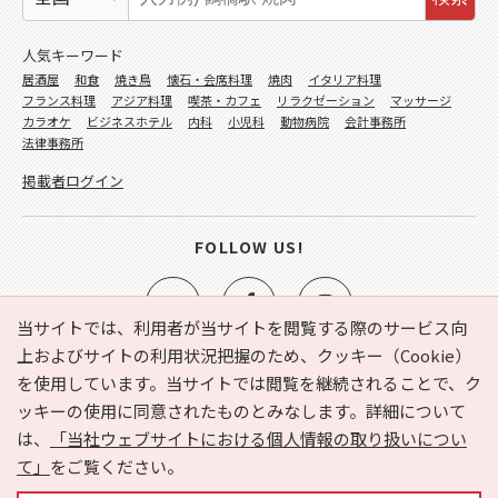
人気キーワード
居酒屋
和食
焼き鳥
懐石・会席料理
焼肉
イタリア料理
フランス料理
アジア料理
喫茶・カフェ
リラクゼーション
マッサージ
カラオケ
ビジネスホテル
内科
小児科
動物病院
会計事務所
法律事務所
掲載者ログイン
FOLLOW US!
当サイトでは、利用者が当サイトを閲覧する際のサービス向
上およびサイトの利用状況把握のため、クッキー（Cookie）
を使用しています。当サイトでは閲覧を継続されることで、ク
e-NAVITA（イーナビタ）とは？
お気に入り
ヘルプ
ッキーの使用に同意されたものとみなします。詳細について
利用規約
個人情報の取り扱いについて
運営会社
は、
「当社ウェブサイトにおける個人情報の取り扱いについ
サイトマップ
広告掲載に関するお問い合わせ
て」
をご覧ください。
サイトの内容に関するお問い合わせ