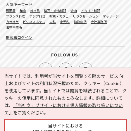
人気キーワード
居酒屋
和食
焼き鳥
懐石・会席料理
焼肉
イタリア料理
フランス料理
アジア料理
喫茶・カフェ
リラクゼーション
マッサージ
カラオケ
ビジネスホテル
内科
小児科
動物病院
会計事務所
法律事務所
掲載者ログイン
FOLLOW US!
当サイトでは、利用者が当サイトを閲覧する際のサービス向
上およびサイトの利用状況把握のため、クッキー（Cookie）
を使用しています。当サイトでは閲覧を継続されることで、ク
e-NAVITA（イーナビタ）とは？
お気に入り
ヘルプ
ッキーの使用に同意されたものとみなします。詳細について
利用規約
個人情報の取り扱いについて
運営会社
は、
「当社ウェブサイトにおける個人情報の取り扱いについ
サイトマップ
広告掲載に関するお問い合わせ
て」
をご覧ください。
サイトの内容に関するお問い合わせ
当サイトにおける