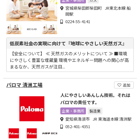
宮城県柴田郡柴田町 JR東北本線 船
岡駅
0224-55-4141
低炭素社会の実現に向けて『地球にやさしい天然ガス』
【安全について】 ≪ 天然ガスのメリットについて ≫ ■環境
にやさしく豊富な埋蔵量 環境やエネルギー問題への関心が高
まるなか、天然ガスが注目...
パロマ 清洲工場
追加
人にやさしいあんしん技術。それは
パロマの責任です。
企業・事務所
製造業
愛知県清須市 JR 東海道本線 清洲駅
052-401-4351