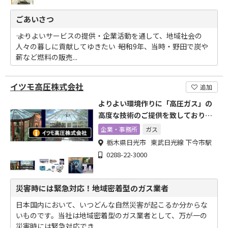
ごあいさつ
―― よりよいサービスの提供・企業活動を通して、地域社会の
人々の暮しに貢献してゆきたい ―― 昭和9年、当時・野田で炭や
薪など燃料の販売...
イツモ高圧株式会社
追加
よりよい環境作りに「高圧ガス」の
高度な技術のご提供を致しておりま
す
企業・事務所
ガス
栃木県日光市 東武日光線 下今市駅
0288-22-3000
災害時には緊急対応！地域密着型のガス業者
日本国内において、いつどんな自然災害が起こるか分からな
いものです。当社は地域密着型のガス業者として、万が一の
災害時には緊急対応でき...