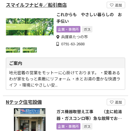
スマイルフナビキ／船引商店
追加
これからも やさしい暮らしの お
手伝い
企業・事務所
ガス
兵庫県たつの市
0791-63-2688
ご案内
地元密着の営業をモットーに心掛けております。 ・愛着ある
わが家をもっと素敵にリフォーム ・水とお湯の豊かな快適ラ
イフ ・環境にやさしい安...
Nテック住宅設備
追加
ガス機器取替え工事 （主に給湯
器・ガスコンロ等）急な故障でお困
りに迅速に対応します
企業・事務所
ガス