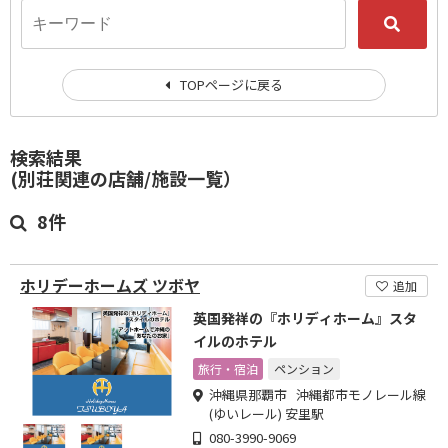
TOPページに戻る
検索結果
(別荘関連の店舗/施設一覧）
8件
ホリデーホームズ ツボヤ
追加
英国発祥の『ホリディホーム』スタ
イルのホテル
旅行・宿泊
ペンション
沖縄県那覇市 沖縄都市モノレール線
(ゆいレール) 安里駅
080-3990-9069