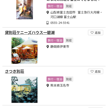
旅行・宿泊
別荘
山梨県富士吉田市 富士急行大月線・
河口湖線 富士山駅
0555-24-5541
貸別荘ケニーズハウス一碧湖
追加
旅行・宿泊
別荘
静岡県伊東市
さつき別荘
追加
旅行・宿泊
別荘
熊本県玉名市