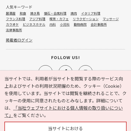
人気キーワード
居酒屋
和食
焼き鳥
懐石・会席料理
焼肉
イタリア料理
フランス料理
アジア料理
喫茶・カフェ
リラクゼーション
マッサージ
カラオケ
ビジネスホテル
内科
小児科
動物病院
会計事務所
法律事務所
掲載者ログイン
FOLLOW US!
当サイトでは、利用者が当サイトを閲覧する際のサービス向
上およびサイトの利用状況把握のため、クッキー（Cookie）
を使用しています。当サイトでは閲覧を継続されることで、ク
e-NAVITA（イーナビタ）とは？
お気に入り
ヘルプ
ッキーの使用に同意されたものとみなします。詳細について
利用規約
個人情報の取り扱いについて
運営会社
は、
「当社ウェブサイトにおける個人情報の取り扱いについ
サイトマップ
広告掲載に関するお問い合わせ
て」
をご覧ください。
サイトの内容に関するお問い合わせ
当サイトにおける