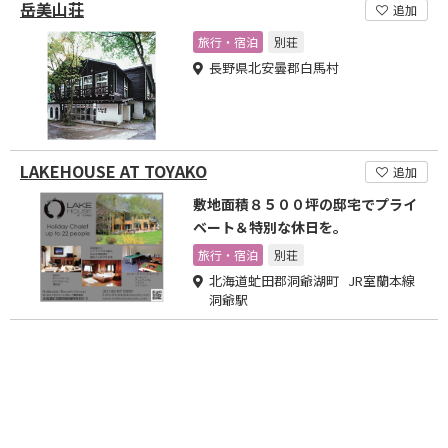
岳美山荘
追加
旅行・宿泊
別荘
長野県北安曇郡白馬村
LAKEHOUSE AT TOYAKO
追加
敷地面積８５００坪の邸宅でプライ
ベート＆特別な休日を。
旅行・宿泊
別荘
北海道虻田郡洞爺湖町 JR室蘭本線
洞爺駅