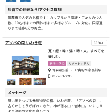
那覇での観光なら!アクセス抜群!
那覇市で人気のお宿です！カップルから家族・ご友人の少人
数、10名様までの団体様まで多様なグループに対応。国際通
りまで徒歩6分の好立...
アソベの森 いわき荘
追加
寛・癒・味・湯・時・人、すべてを
楽しむ。
旅行・宿泊
リゾートホテル
青森県弘前市 JR奥羽本線 弘前駅
0172-83-2215
メッセージ
想い出をつづる元氣物語の宿、いわき荘。 「アソベの森」、
古くからそう呼ばれてきた、神が宿る山・岩木山。 いにしえ
より津軽の文化を育んでき...