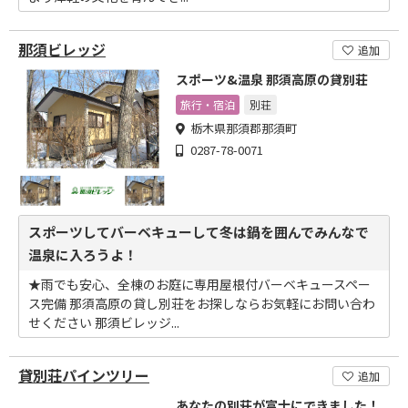
那須ビレッジ
追加
スポーツ&温泉 那須高原の貸別荘
旅行・宿泊
別荘
栃木県那須郡那須町
0287-78-0071
スポーツしてバーベキューして冬は鍋を囲んでみんなで
温泉に入ろうよ！
★雨でも安心、全棟のお庭に専用屋根付バーベキュースペー
ス完備 那須高原の貸し別荘をお探しならお気軽にお問い合わ
せください 那須ビレッジ...
貸別荘パインツリー
追加
あなたの別荘が富士にできました！