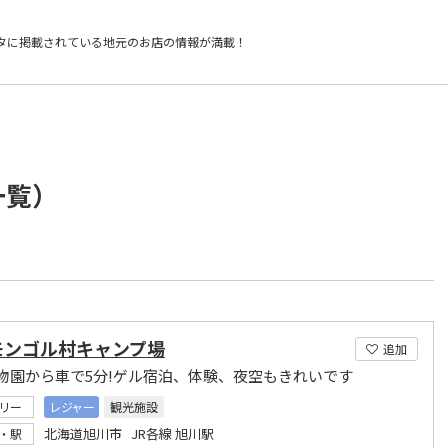
タに掲載されている
地元のお店の情報が満載！
一覧）
モンゴル村キャンプ場
追加
物園から車で5分!ゲル宿泊、体験、夜空もきれいです
リー
レジャー
観光施設
北海道旭川市 JR各線 旭川駅
・駅