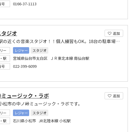
0166-37-1113
番号
スタジオ
追加
南仙台駅の近くの音楽スタジオ！！個人練習もOK。18台の駐車場完備。
リー
レジャー
スタジオ
宮城県仙台市太白区 ＪＲ東北本線 南仙台駅
・駅
022-399-6099
番号
峠ミュージック・ラボ
追加
小松市の中ノ峠ミュージック・ラボです。
リー
レジャー
スタジオ
石川県小松市 JR北陸本線 小松駅
・駅