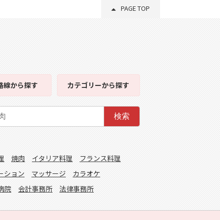
PAGE TOP
路線
から探す
カテゴリー
から探す
検索
理
焼肉
イタリア料理
フランス料理
ーション
マッサージ
カラオケ
病院
会計事務所
法律事務所