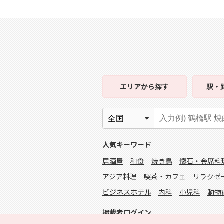
エリア
から探す
駅・
人気キーワード
居酒屋
和食
焼き鳥
懐石・会席料
アジア料理
喫茶・カフェ
リラクゼ
ビジネスホテル
内科
小児科
動物
掲載者ログイン