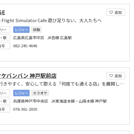
SE
追加
 & Flight Simulator Cafe 遊び足りない、大人たちへ
リー
レジャー
体験
広島県広島市中区 JR各線 広島駅
・駅
082-245-4646
番号
オケバンバン 神戸駅前店
追加
駅から行きやすく、安心して歌える「何度でも通える店」を展開しています!
リー
レジャー
カラオケ
兵庫県神戸市中央区 JR東海道本線・山陽本線 神戸駅
・駅
078-361-2030
番号