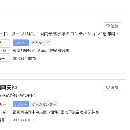
追加
ビリヤード、ダーツ共に、“国内最高水準のコンディション”を御用意しております！
リー
レジャー
ビリヤード
東京都練馬区 西武池袋線 桜台駅
・駅
03-6914-8975
番号
福岡天神
追加
EGAがNEW OPEN
リー
レジャー
ゲームセンター
福岡県福岡市中央区 福岡市営地下鉄空港線 天神駅
・駅
092-771-8121
番号