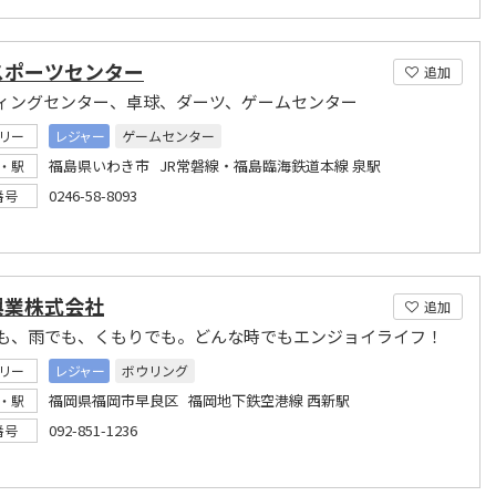
スポーツセンター
追加
ィングセンター、卓球、ダーツ、ゲームセンター
リー
レジャー
ゲームセンター
福島県いわき市 JR常磐線・福島臨海鉄道本線 泉駅
・駅
0246-58-8093
番号
興業株式会社
追加
も、雨でも、くもりでも。どんな時でもエンジョイライフ！
リー
レジャー
ボウリング
福岡県福岡市早良区 福岡地下鉄空港線 西新駅
・駅
092-851-1236
番号