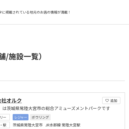
タに掲載されている
地元のお店の情報が満載！
舗/施設一覧）
会社オルク
追加
C」は茨城県常陸大宮市の総合アミューズメントパークです
リー
レジャー
ボウリング
茨城県常陸大宮市 JR水郡線 常陸大宮駅
・駅