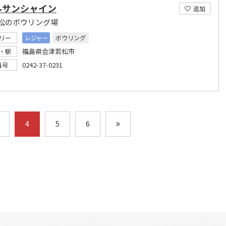
ルサンシャイン
追加
松のボウリング場
リー
レジャー
ボウリング
福島県会津若松市
・駅
0242-37-0231
番号
4
5
6