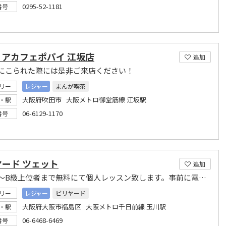
0295-52-1181
番号
ィアカフェポパイ 江坂店
追加
にこられた際には是非ご来店ください！
リー
レジャー
まんが喫茶
大阪府吹田市 大阪メトロ御堂筋線 江坂駅
・駅
06-6129-1170
番号
ード ツェット
追加
初心者～B級上位者まで無料にて個人レッスン致します。事前に電話でご予約ください。
リー
レジャー
ビリヤード
大阪府大阪市福島区 大阪メトロ千日前線 玉川駅
・駅
06-6468-6469
番号