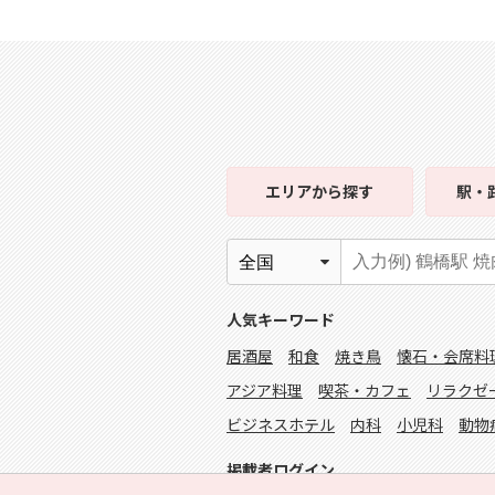
エリア
から探す
駅・
人気キーワード
居酒屋
和食
焼き鳥
懐石・会席料
アジア料理
喫茶・カフェ
リラクゼ
ビジネスホテル
内科
小児科
動物
掲載者ログイン