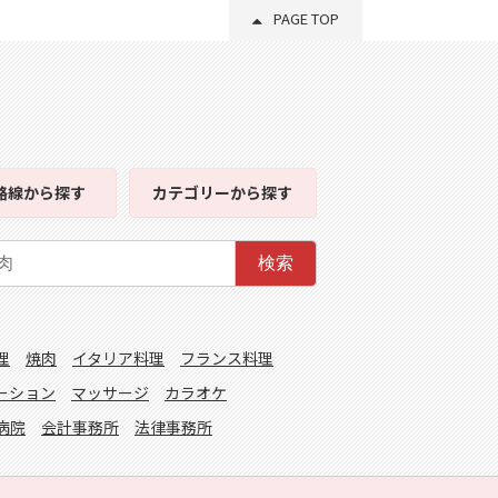
PAGE TOP
路線
から探す
カテゴリー
から探す
検索
理
焼肉
イタリア料理
フランス料理
ーション
マッサージ
カラオケ
病院
会計事務所
法律事務所