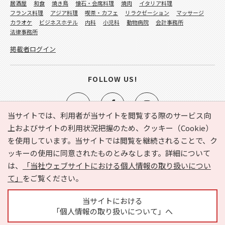
居酒屋
和食
焼き鳥
懐石・会席料理
焼肉
イタリア料理
フランス料理
アジア料理
喫茶・カフェ
リラクゼーション
マッサージ
カラオケ
ビジネスホテル
内科
小児科
動物病院
会計事務所
法律事務所
掲載者ログイン
FOLLOW US!
当サイトでは、利用者が当サイトを閲覧する際のサービス向
上およびサイトの利用状況把握のため、クッキー（Cookie）
を使用しています。当サイトでは閲覧を継続されることで、ク
e-NAVITA（イーナビタ）とは？
お気に入り
ヘルプ
ッキーの使用に同意されたものとみなします。詳細について
利用規約
個人情報の取り扱いについて
運営会社
は、
「当社ウェブサイトにおける個人情報の取り扱いについ
サイトマップ
広告掲載に関するお問い合わせ
て」
をご覧ください。
サイトの内容に関するお問い合わせ
当サイトにおける
「個人情報の取り扱いについて」へ