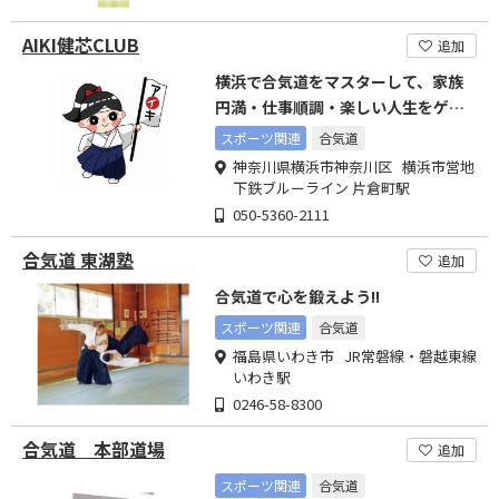
AIKI健芯CLUB
追加
横浜で合気道をマスターして、家族
円満・仕事順調・楽しい人生をゲッ
トしませんか！
スポーツ関連
合気道
神奈川県横浜市神奈川区 横浜市営地
下鉄ブルーライン 片倉町駅
050-5360-2111
合気道 東湖塾
追加
合気道で心を鍛えよう!!
スポーツ関連
合気道
福島県いわき市 JR常磐線・磐越東線
いわき駅
0246-58-8300
合気道 本部道場
追加
スポーツ関連
合気道