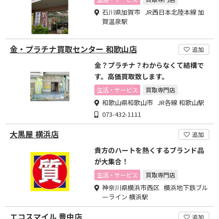
石川県加賀市 JR西日本北陸本線 加
賀温泉駅
金・プラチナ買取センター 和歌山店
追加
金？プラチナ？わからなくて結構で
す。高価買取致します。
生活・サービス
買取専門店
和歌山県和歌山市 JR各線 和歌山駅
073-432-1111
大黒屋 横浜店
追加
貴方のハートを熱くするブランド品
が大集合！
生活・サービス
買取専門店
神奈川県横浜市西区 横浜地下鉄ブル
ーライン 横浜駅
エコスマイル 豊中店
追加