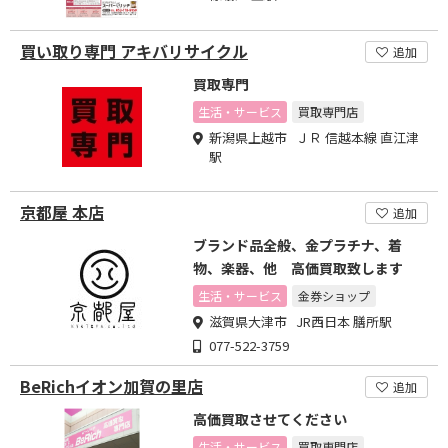
買い取り専門 アキバリサイクル
追加
買取専門
生活・サービス
買取専門店
新潟県上越市 ＪＲ 信越本線 直江津
駅
京都屋 本店
追加
ブランド品全般、金プラチナ、着
物、楽器、他 高価買取致します
生活・サービス
金券ショップ
滋賀県大津市 JR西日本 膳所駅
077-522-3759
BeRichイオン加賀の里店
追加
高価買取させてください
生活・サービス
買取専門店