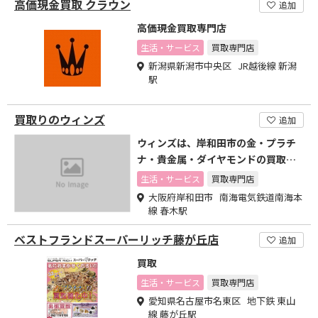
高価現金買取 クラウン
追加
高価現金買取専門店
生活・サービス
買取専門店
新潟県新潟市中央区 JR越後線 新潟
駅
買取りのウィンズ
追加
ウィンズは、岸和田市の金・プラチ
ナ・貴金属・ダイヤモンドの買取専
門店です。
生活・サービス
買取専門店
大阪府岸和田市 南海電気鉄道南海本
線 春木駅
ベストフランドスーパーリッチ藤が丘店
追加
買取
生活・サービス
買取専門店
愛知県名古屋市名東区 地下鉄 東山
線 藤が丘駅