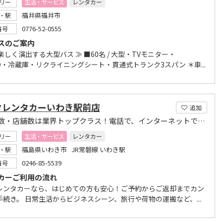
リー
生活・サービス
レンタカー
福井県福井市
・駅
0776-52-0555
番号
スのご案内
楽しく演出する大型バス ≫ ■60名 / 大型・TVモニター・
VD・冷蔵庫・リクライニングシート・貫通式トランク3スパン ＊車...
タレンタカーいわき駅前店
追加
保有台数・店舗数は業界トップクラス！電話で、インターネットでカンタンに予約できます。
リー
生活・サービス
レンタカー
福島県いわき市 JR常磐線 いわき駅
・駅
0246-85-5539
番号
カーご利用の流れ
レンタカーなら、はじめての方も安心！ご予約からご返却までカン
手続き。 日常生活からビジネスシーン、旅行や荷物の運搬など、...