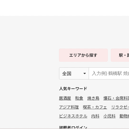
エリア
から探す
駅・
人気キーワード
居酒屋
和食
焼き鳥
懐石・会席料
アジア料理
喫茶・カフェ
リラクゼ
ビジネスホテル
内科
小児科
動物
掲載者ログイン