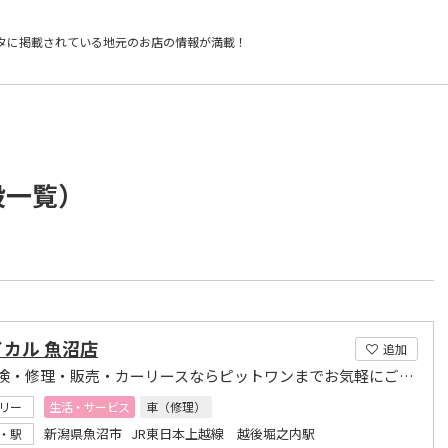
タに掲載されている
地元のお店の情報が満載！
設一覧）
カル 魚沼店
追加
車の車検・修理・販売・カーリースならピットワンまでお気軽にご相談ください
リー
生活・サービス
車（修理）
新潟県魚沼市 JR東日本上越線 越後堀之内駅
・駅