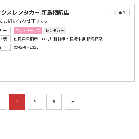
ックスレンタカー 新鳥栖駅店
追加
にお問い合わせ下さい。
リー
生活・サービス
レンタカー
佐賀県鳥栖市 JR九州新幹線・長崎本線 新鳥栖駅
・駅
0942-87-1322
番号
4
5
6