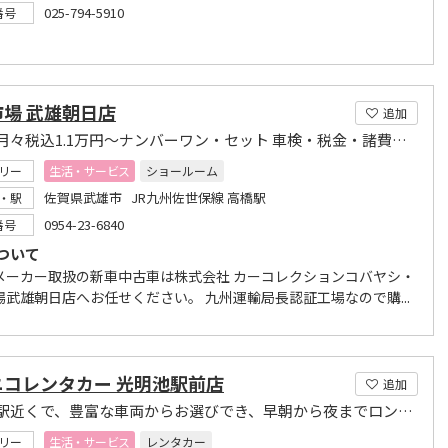
025-794-5910
番号
場 武雄朝日店
追加
新車が月々税込1.1万円～ナンバーワン・セット 車検・税金・諸費用コミ
リー
生活・サービス
ショールーム
佐賀県武雄市 JR九州佐世保線 高橋駅
・駅
0954-23-6840
番号
ついて
メーカー取扱の新車中古車は株式会社 カーコレクションコバヤシ・
場武雄朝日店へお任せください。 九州運輸局長認証工場なので購...
ニコレンタカー 光明池駅前店
追加
光明池駅近くで、豊富な車両からお選びでき、早朝から夜までロング営業なのでとても便利
リー
生活・サービス
レンタカー