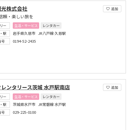
観光株式会社
追加
信頼・楽しい旅を
リー
生活・サービス
レンタカー
岩手県久慈市 JR八戸線 久慈駅
・駅
0194-52-2435
番号
タレンタリース茨城 水戸駅南店
追加
リー
生活・サービス
レンタカー
茨城県水戸市 JR常磐線 水戸駅
・駅
029-225-0100
番号