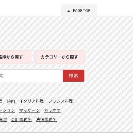
PAGE TOP
路線
から探す
カテゴリー
から探す
検索
理
焼肉
イタリア料理
フランス料理
ーション
マッサージ
カラオケ
病院
会計事務所
法律事務所