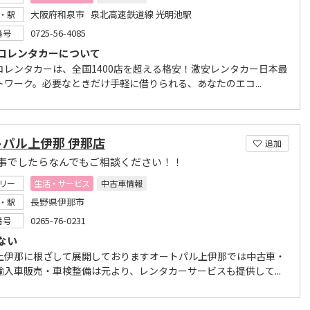
大阪府和泉市 泉北高速鉄道線 光明池駅
・駅
0725-56-4085
番号
コレンタカーについて
コレンタカーは、全国1400店を超える格安！激安レンタカー日本最
トワーク。必要なときだけ手軽に借りられる、あなたのエコ...
トパル上伊那 伊那店
追加
事でしたらなんでもご相談ください！！
リー
生活・サービス
中古車情報
長野県伊那市
・駅
0265-76-0231
番号
ない
上伊那に根ざして展開しておりますオートパル上伊那では中古車・
輸入車販売・車検整備は元より、レンタカーサービスも提供して...