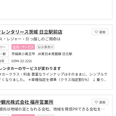
タレンタリース茨城 日立駅前店
追加
ス・レジャー・引っ越しのご用命は
リー
生活・サービス
レンタカー
茨城県小美玉市 JR東日本常磐線 日立駅
・駅
0294-22-2221
番号
レンタカーのサービスが変わります
タカークラス・料金 豊富なラインナップはそのままに、シンプルで
くなりました。 ＊車種指定を標準（クラス指定割5％） ↓ 乗り...
寺観光株式会社 福井営業所
追加
永平寺観光は地域の足となれる会社、地域を発信PRできる会社をめざします。