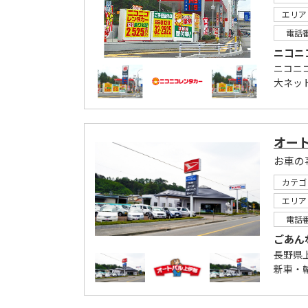
エリア
電話
ニコニ
ニコニ
大ネッ
オー
お車の
カテゴ
エリア
電話
ごあん
長野県
新車・