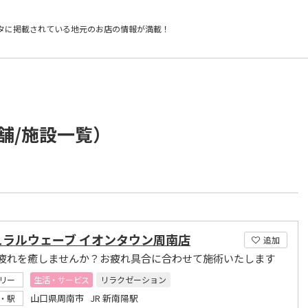
タに掲載されている
地元のお店の情報が満載！
舗/施設一覧）
ュラルウェーブ イオンタウン周南店
追加
疲れを癒しませんか？お疲れ具合に合わせて施術いたします
リー
生活・サービス
リラクゼーション
山口県周南市 JR 新南陽駅
・駅