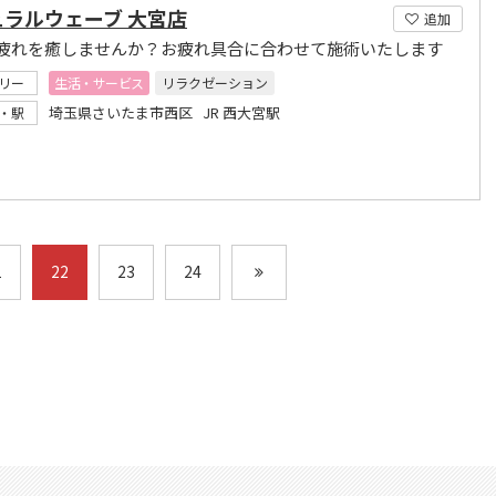
ュラルウェーブ 大宮店
追加
疲れを癒しませんか？お疲れ具合に合わせて施術いたします
リー
生活・サービス
リラクゼーション
埼玉県さいたま市西区 JR 西大宮駅
・駅
1
22
23
24