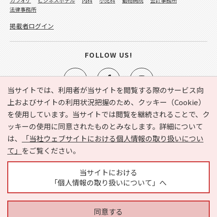
法律事務所
掲載者ログイン
FOLLOW US!
当サイトでは、利用者が当サイトを閲覧する際のサービス向
上およびサイトの利用状況把握のため、クッキー（Cookie）
を使用しています。当サイトでは閲覧を継続されることで、ク
e-NAVITA（イーナビタ）とは？
お気に入り
ヘルプ
ッキーの使用に同意されたものとみなします。詳細について
利用規約
個人情報の取り扱いについて
運営会社
は、
「当社ウェブサイトにおける個人情報の取り扱いについ
サイトマップ
広告掲載に関するお問い合わせ
て」
をご覧ください。
サイトの内容に関するお問い合わせ
当サイトにおける
「個人情報の取り扱いについて」へ
同意する