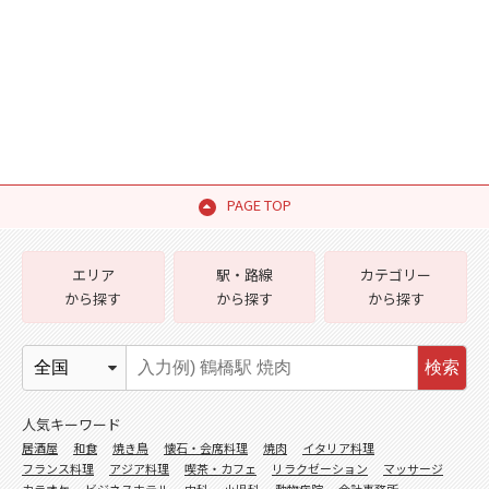
PAGE TOP
エリア
駅・路線
カテゴリー
から探す
から探す
から探す
検索
人気キーワード
居酒屋
和食
焼き鳥
懐石・会席料理
焼肉
イタリア料理
フランス料理
アジア料理
喫茶・カフェ
リラクゼーション
マッサージ
カラオケ
ビジネスホテル
内科
小児科
動物病院
会計事務所