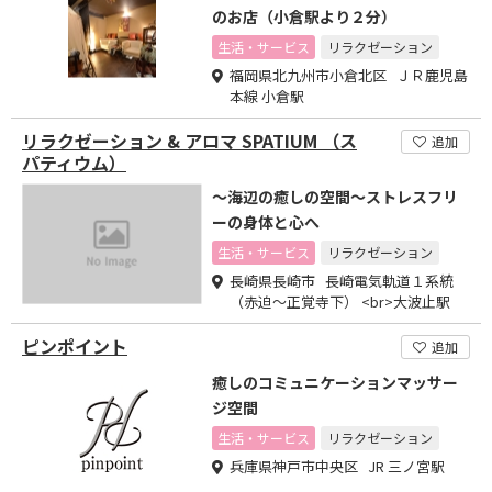
のお店（小倉駅より２分）
生活・サービス
リラクゼーション
福岡県北九州市小倉北区 ＪＲ鹿児島
本線 小倉駅
リラクゼーション & アロマ SPATIUM （ス
追加
パティウム）
～海辺の癒しの空間～ストレスフリ
ーの身体と心へ
生活・サービス
リラクゼーション
長崎県長崎市 長崎電気軌道１系統
（赤迫～正覚寺下） <br>大波止駅
ピンポイント
追加
癒しのコミュニケーションマッサー
ジ空間
生活・サービス
リラクゼーション
兵庫県神戸市中央区 JR 三ノ宮駅