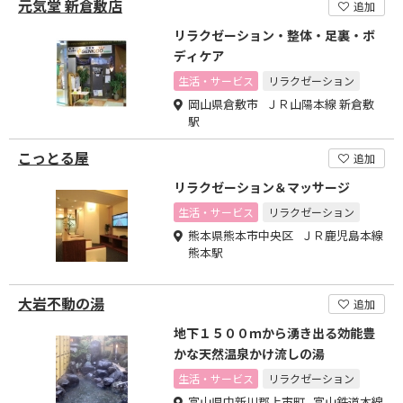
元気堂 新倉敷店
追加
リラクゼーション・整体・足裏・ボ
ディケア
生活・サービス
リラクゼーション
岡山県倉敷市 ＪＲ山陽本線 新倉敷
駅
こっとる屋
追加
リラクゼーション＆マッサージ
生活・サービス
リラクゼーション
熊本県熊本市中央区 ＪＲ鹿児島本線
熊本駅
大岩不動の湯
追加
地下１５００ｍから湧き出る効能豊
かな天然温泉かけ流しの湯
生活・サービス
リラクゼーション
富山県中新川郡上市町 富山鉄道本線