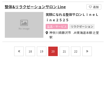
整体&リラクゼーションサロン Line
追加
笑顔になれる整体サロンＬｉｎｅＬ
ｉｎｅ２５２５
生活・サービス
リラクゼーション
神奈川県藤沢市 JR東海道本線 辻堂
駅
18
19
20
21
22