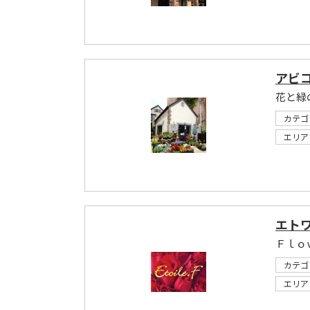
アビ
花と緑
カテゴ
エリア
エトワ
Ｆｌｏ
カテゴ
エリア