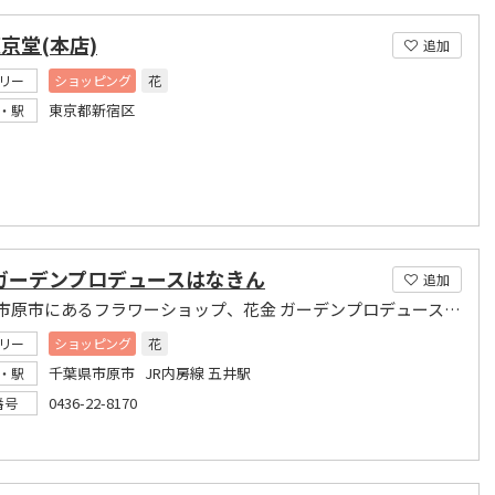
東京堂(本店)
追加
リー
ショッピング
花
東京都新宿区
・駅
 ガーデンプロデュースはなきん
追加
千葉県市原市にあるフラワーショップ、花金 ガーデンプロデュースはなきんです
リー
ショッピング
花
千葉県市原市 JR内房線 五井駅
・駅
0436-22-8170
番号