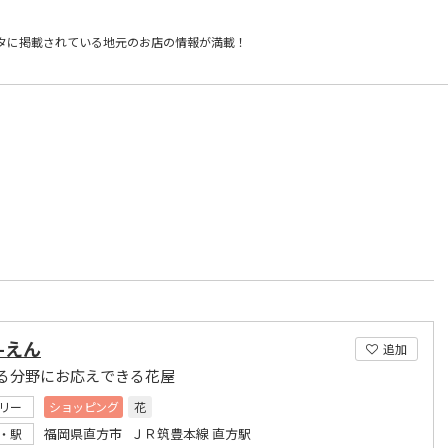
タに掲載されている
地元のお店の情報が満載！
a-えん
追加
る分野にお応えできる花屋
リー
ショッピング
花
福岡県直方市 ＪＲ筑豊本線 直方駅
・駅