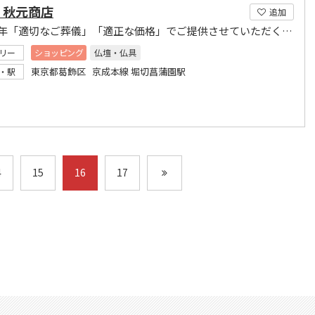
）秋元商店
追加
創業90年「適切なご葬儀」「適正な価格」でご提供させていただく事をお約束致します
リー
ショッピング
仏壇・仏具
東京都葛飾区 京成本線 堀切菖蒲園駅
・駅
4
15
16
17