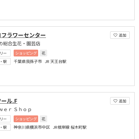
コフラワーセンター
追加
の総合生花・園芸店
リー
ショッピング
花
千葉県我孫子市 JR 天王台駅
・駅
ール.F
追加
ｗｅｒ Ｓｈｏｐ
リー
ショッピング
花
神奈川県横浜市中区 JR根岸線 桜木町駅
・駅