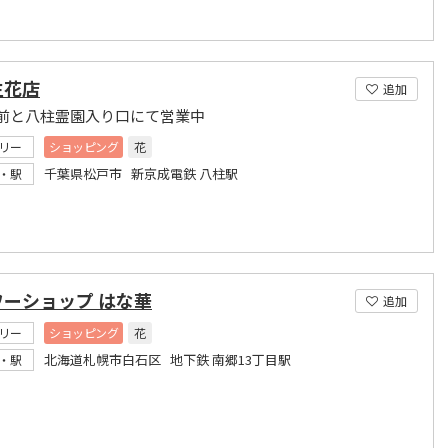
生花店
追加
前と八柱霊園入り口にて営業中
リー
ショッピング
花
千葉県松戸市 新京成電鉄 八柱駅
・駅
ワーショップ はな華
追加
リー
ショッピング
花
北海道札幌市白石区 地下鉄 南郷13丁目駅
・駅