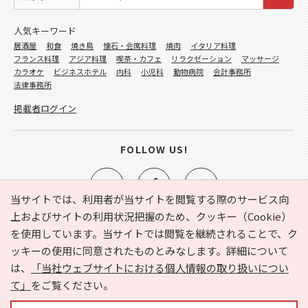
人気キーワード
居酒屋
和食
焼き鳥
懐石・会席料理
焼肉
イタリア料理
フランス料理
アジア料理
喫茶・カフェ
リラクゼーション
マッサージ
カラオケ
ビジネスホテル
内科
小児科
動物病院
会計事務所
法律事務所
掲載者ログイン
FOLLOW US!
当サイトでは、利用者が当サイトを閲覧する際のサービス向
上およびサイトの利用状況把握のため、クッキー（Cookie）
を使用しています。当サイトでは閲覧を継続されることで、ク
e-NAVITA（イーナビタ）とは？
お気に入り
ヘルプ
ッキーの使用に同意されたものとみなします。詳細について
利用規約
個人情報の取り扱いについて
運営会社
は、
「当社ウェブサイトにおける個人情報の取り扱いについ
サイトマップ
広告掲載に関するお問い合わせ
て」
をご覧ください。
サイトの内容に関するお問い合わせ