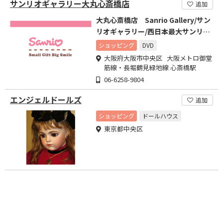
サンリオギャラリー大丸心斎橋店
追加
大丸心斎橋店 Sanrio Gallery/サン
リオギャラリー/西日本最大サンリオ
ショップ
ショッピング
DVD
大阪府大阪市中央区 大阪メトロ御堂
筋線・長堀鶴見緑地線 心斎橋駅
06-6258-9804
エンジェルドールズ
追加
ショッピング
ドールハウス
東京都中央区