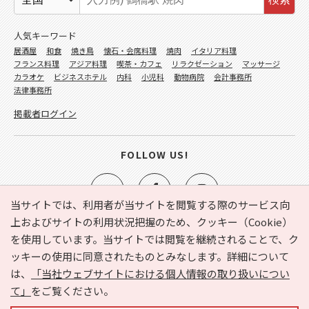
人気キーワード
居酒屋
和食
焼き鳥
懐石・会席料理
焼肉
イタリア料理
フランス料理
アジア料理
喫茶・カフェ
リラクゼーション
マッサージ
カラオケ
ビジネスホテル
内科
小児科
動物病院
会計事務所
法律事務所
掲載者ログイン
FOLLOW US!
当サイトでは、利用者が当サイトを閲覧する際のサービス向
上およびサイトの利用状況把握のため、クッキー（Cookie）
を使用しています。当サイトでは閲覧を継続されることで、ク
e-NAVITA（イーナビタ）とは？
お気に入り
ヘルプ
ッキーの使用に同意されたものとみなします。詳細について
利用規約
個人情報の取り扱いについて
運営会社
は、
「当社ウェブサイトにおける個人情報の取り扱いについ
サイトマップ
広告掲載に関するお問い合わせ
て」
をご覧ください。
サイトの内容に関するお問い合わせ