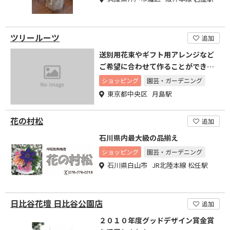
ツリールーツ
追加
送別用花束やギフト用アレンジなど
ご希望に合わせて作ることができま
す。
ショッピング
園芸・ガーデニング
東京都中央区 月島駅
花の村松
追加
石川県内最大級の品揃え
ショッピング
園芸・ガーデニング
石川県白山市 JR北陸本線 松任駅
日比谷花壇 日比谷公園店
追加
２０１０年度グッドデザイン賞金賞