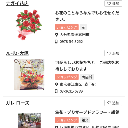
ナガイ花店
追加
お花のことならなんでもお任せくだ
さい。
ショッピング
花
大分県豊後高田市
0978-54-3262
ﾌﾛｰﾘｽﾄ大塚
追加
可愛らしいお花たちと ご来店をお
待ちしております
ショッピング
商店街
東京都江東区 森下駅
03-3631-6789
ガレ ローズ
追加
生花・プりザーブドフラワー・雑貨
ショッピング
雑貨
兵庫県神戸市灘区 阪神本線 岩屋駅