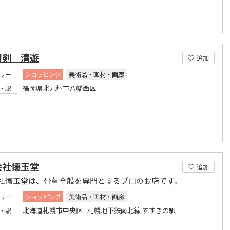
刀剣 清遊
追加
リー
ショッピング
美術品・画材・画廊
福岡県北九州市八幡西区
・駅
会社懐玉堂
追加
社懐玉堂は、骨董全般を専門とするプロのお店です。
リー
ショッピング
美術品・画材・画廊
北海道札幌市中央区 札幌地下鉄南北線 すすきの駅
・駅