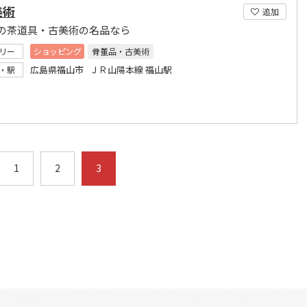
美術
追加
の茶道具・古美術の名品なら
リー
ショッピング
骨董品・古美術
広島県福山市 ＪＲ山陽本線 福山駅
・駅
1
2
3