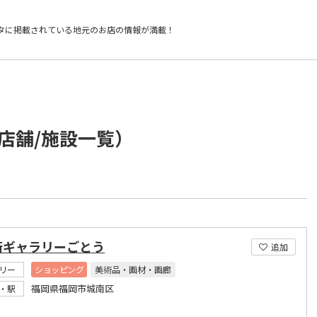
タに掲載されている
地元のお店の情報が満載！
店舗/施設一覧）
術ギャラリーごとう
追加
リー
ショッピング
美術品・画材・画廊
福岡県福岡市城南区
・駅