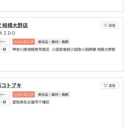
 相模大野店
追加
ＡＩＤＯ
リー
ショッピング
美術品・画材・画廊
神奈川県相模原市南区 小田急電鉄小田急小田原線 相模大野駅
・駅
術コトブキ
追加
リー
ショッピング
美術品・画材・画廊
愛知県名古屋市千種区
・駅