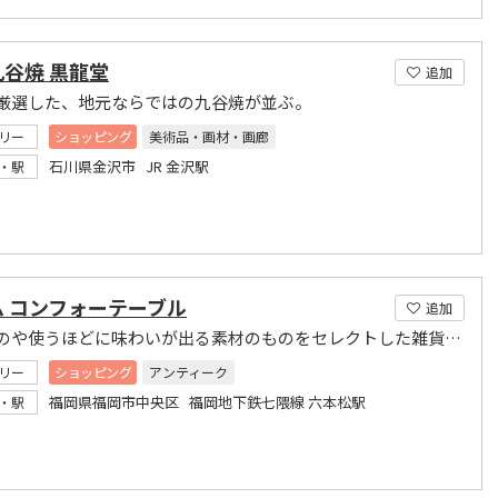
谷焼 黒龍堂
追加
厳選した、地元ならではの九谷焼が並ぶ。
リー
ショッピング
美術品・画材・画廊
石川県金沢市 JR 金沢駅
・駅
ム コンフォーテーブル
追加
古いものや使うほどに味わいが出る素材のものをセレクトした雑貨shop。
リー
ショッピング
アンティーク
福岡県福岡市中央区 福岡地下鉄七隈線 六本松駅
・駅