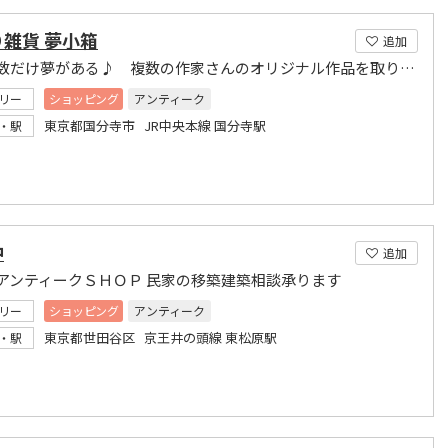
雑貨 夢小箱
追加
作品の数だけ夢がある♪ 複数の作家さんのオリジナル作品を取り扱うレンタルボックスです
リー
ショッピング
アンティーク
東京都国分寺市 JR中央本線 国分寺駅
・駅
中
追加
アンティークＳＨＯＰ 民家の移築建築相談承ります
リー
ショッピング
アンティーク
東京都世田谷区 京王井の頭線 東松原駅
・駅