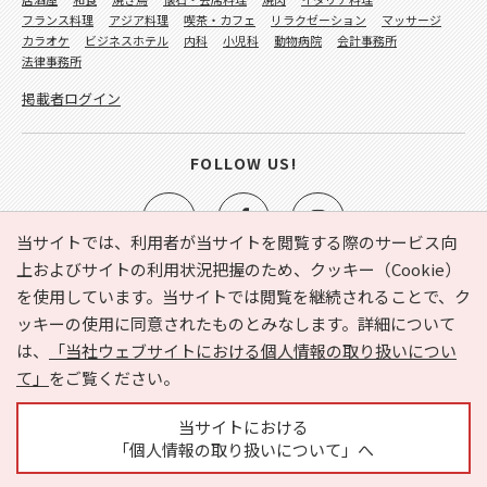
フランス料理
アジア料理
喫茶・カフェ
リラクゼーション
マッサージ
カラオケ
ビジネスホテル
内科
小児科
動物病院
会計事務所
法律事務所
掲載者ログイン
FOLLOW US!
当サイトでは、利用者が当サイトを閲覧する際のサービス向
上およびサイトの利用状況把握のため、クッキー（Cookie）
を使用しています。当サイトでは閲覧を継続されることで、ク
e-NAVITA（イーナビタ）とは？
お気に入り
ヘルプ
ッキーの使用に同意されたものとみなします。詳細について
利用規約
個人情報の取り扱いについて
運営会社
は、
「当社ウェブサイトにおける個人情報の取り扱いについ
サイトマップ
広告掲載に関するお問い合わせ
て」
をご覧ください。
サイトの内容に関するお問い合わせ
当サイトにおける
「個人情報の取り扱いについて」へ