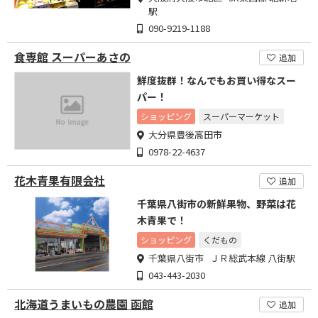
駅
090-9219-1188
食専館 スーパーあさの
追加
鮮度抜群！なんでもお買い得なスー
パー！
ショッピング
スーパーマーケット
大分県豊後高田市
0978-22-4637
花木青果有限会社
追加
千葉県八街市の新鮮果物、野菜は花
木青果で！
ショッピング
くだもの
千葉県八街市 ＪＲ総武本線 八街駅
043-443-2030
北海道うまいもの農園 函館
追加