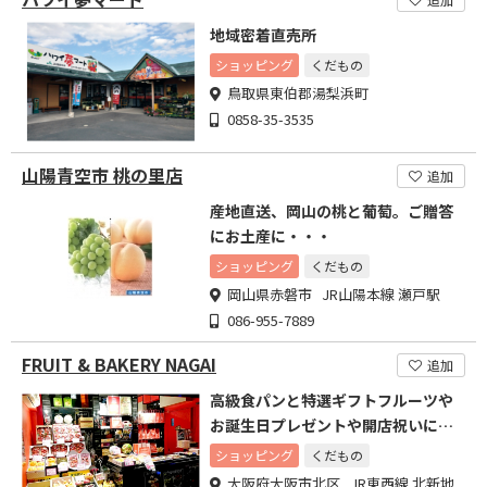
地域密着直売所
ショッピング
くだもの
鳥取県東伯郡湯梨浜町
0858-35-3535
山陽青空市 桃の里店
追加
産地直送、岡山の桃と葡萄。ご贈答
にお土産に・・・
ショッピング
くだもの
岡山県赤磐市 JR山陽本線 瀬戸駅
086-955-7889
FRUIT & BAKERY NAGAI
追加
高級食パンと特選ギフトフルーツや
お誕生日プレゼントや開店祝いにフ
ルーツカービング始めました
ショッピング
くだもの
大阪府大阪市北区 JR東西線 北新地