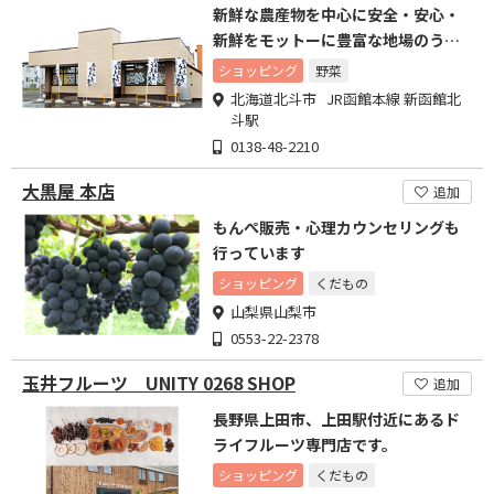
新鮮な農産物を中心に安全・安心・
新鮮をモットーに豊富な地場のうま
いものを揃えております。
ショッピング
野菜
北海道北斗市 JR函館本線 新函館北
斗駅
0138-48-2210
大黒屋 本店
追加
もんぺ販売・心理カウンセリングも
行っています
ショッピング
くだもの
山梨県山梨市
0553-22-2378
玉井フルーツ UNITY 0268 SHOP
追加
長野県上田市、上田駅付近にあるド
ライフルーツ専門店です。
ショッピング
くだもの