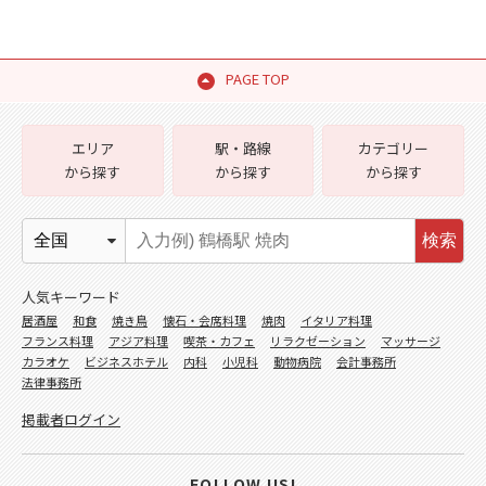
PAGE TOP
エリア
駅・路線
カテゴリー
から探す
から探す
から探す
検索
人気キーワード
居酒屋
和食
焼き鳥
懐石・会席料理
焼肉
イタリア料理
フランス料理
アジア料理
喫茶・カフェ
リラクゼーション
マッサージ
カラオケ
ビジネスホテル
内科
小児科
動物病院
会計事務所
法律事務所
掲載者ログイン
FOLLOW US!