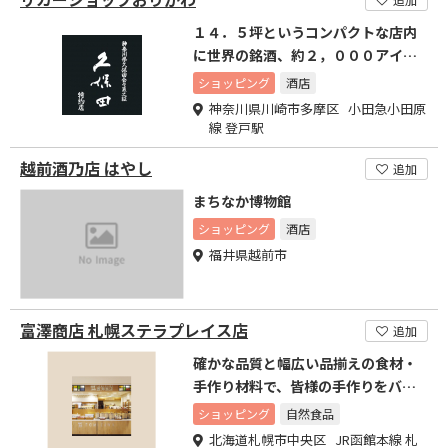
１４．５坪というコンパクトな店内
に世界の銘酒、約２，０００アイテ
ムを詰め込んだ酒専門店です
ショッピング
酒店
神奈川県川崎市多摩区 小田急小田原
線 登戸駅
越前酒乃店 はやし
追加
まちなか博物館
ショッピング
酒店
福井県越前市
富澤商店 札幌ステラプレイス店
追加
確かな品質と幅広い品揃えの食材・
手作り材料で、皆様の手作りをバッ
クアップいたします！
ショッピング
自然食品
北海道札幌市中央区 JR函館本線 札