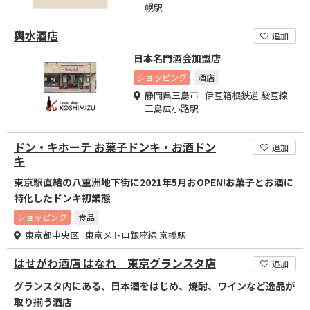
幌駅
輿水酒店
追加
日本名門酒会加盟店
ショッピング
酒店
静岡県三島市 伊豆箱根鉄道 駿豆線
三島広小路駅
ドン・キホーテ お菓子ドンキ・お酒ドン
追加
キ
東京駅直結の八重洲地下街に2021年5月おOPEN!お菓子とお酒に
特化したドンキ初業態
ショッピング
食品
東京都中央区 東京メトロ銀座線 京橋駅
はせがわ酒店 はなれ 東京グランスタ店
追加
グランスタ内にある、日本酒をはじめ、焼酎、ワインなど逸品が
取り揃う酒店