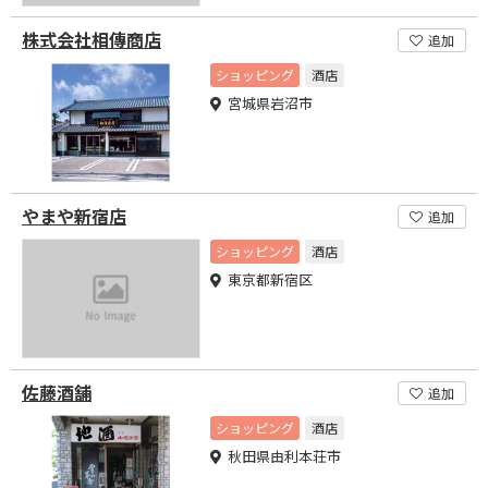
株式会社相傳商店
追加
ショッピング
酒店
宮城県岩沼市
やまや新宿店
追加
ショッピング
酒店
東京都新宿区
佐藤酒舗
追加
ショッピング
酒店
秋田県由利本荘市