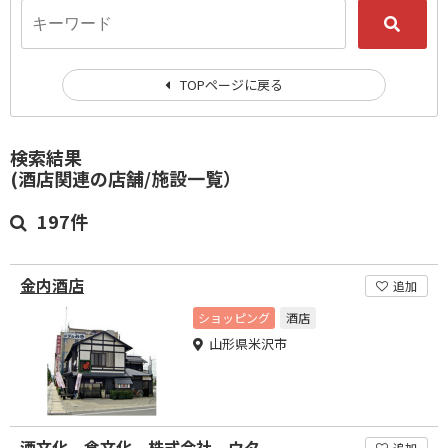
TOPページに戻る
検索結果
(酒店関連の店舗/施設一覧）
197件
金内酒店
追加
ショッピング
酒店
山形県米沢市
酒文化 食文化 株式会社 ウタ
追加