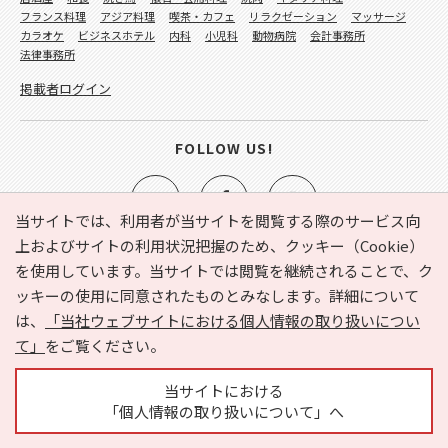
フランス料理
アジア料理
喫茶・カフェ
リラクゼーション
マッサージ
カラオケ
ビジネスホテル
内科
小児科
動物病院
会計事務所
法律事務所
掲載者ログイン
FOLLOW US!
当サイトでは、利用者が当サイトを閲覧する際のサービス向
上およびサイトの利用状況把握のため、クッキー（Cookie）
を使用しています。当サイトでは閲覧を継続されることで、ク
e-NAVITA（イーナビタ）とは？
お気に入り
ヘルプ
ッキーの使用に同意されたものとみなします。詳細について
利用規約
個人情報の取り扱いについて
運営会社
は、
「当社ウェブサイトにおける個人情報の取り扱いについ
サイトマップ
広告掲載に関するお問い合わせ
て」
をご覧ください。
サイトの内容に関するお問い合わせ
当サイトにおける
「個人情報の取り扱いについて」へ