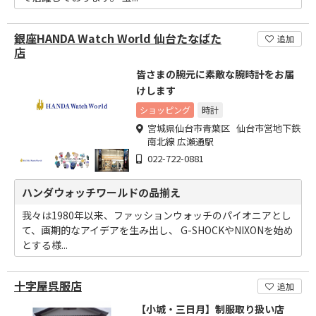
銀座HANDA Watch World 仙台たなばた
追加
店
皆さまの腕元に素敵な腕時計をお届
けします
ショッピング
時計
宮城県仙台市青葉区 仙台市営地下鉄
南北線 広瀬通駅
022-722-0881
ハンダウォッチワールドの品揃え
我々は1980年以来、ファッションウォッチのパイオニアとし
て、画期的なアイデアを生み出し、 G-SHOCKやNIXONを始め
とする様...
十字屋呉服店
追加
【小城・三日月】制服取り扱い店