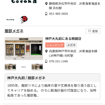
静岡県浜松市中央区 JR東海東海道本
線 浜松駅
053-489-3658
服部メガネ
追加
神戸大丸前にある眼鏡店
ショッピング
メガネ
兵庫県神戸市中央区 JR東海道本線
(JR神戸線) 元町駅
078-331-1366
神戸大丸前 / 服部メガネ
1895年、服部ツネにより舶来の薬や文房具を取り扱う店とし
てキャリアを始める。 のちに航海計器の代理店になり、当時
船員であった服部亀...