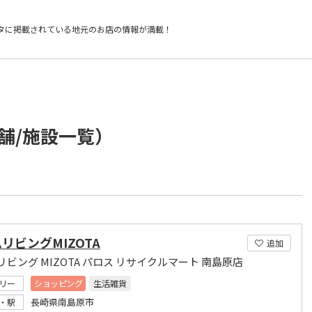
タに掲載されている
地元のお店の情報が満載！
舗/施設一覧）
リビングMIZOTA
追加
ビング MIZOTA パロス リサイクルマート 南島原店
リー
ショッピング
生活雑貨
長崎県南島原市
・駅