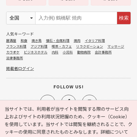
検索
人気キーワード
居酒屋
和食
焼き鳥
懐石・会席料理
焼肉
イタリア料理
フランス料理
アジア料理
喫茶・カフェ
リラクゼーション
マッサージ
カラオケ
ビジネスホテル
内科
小児科
動物病院
会計事務所
法律事務所
掲載者ログイン
FOLLOW US!
当サイトでは、利用者が当サイトを閲覧する際のサービス向
上およびサイトの利用状況把握のため、クッキー（Cookie）
を使用しています。当サイトでは閲覧を継続されることで、ク
e-NAVITA（イーナビタ）とは？
お気に入り
ヘルプ
ッキーの使用に同意されたものとみなします。詳細について
利用規約
個人情報の取り扱いについて
運営会社