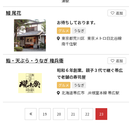
瀬駅
鰻 尾花
追加
お待ちしております。
グルメ
うなぎ
東京都荒川区 東京メトロ日比谷線
南千住駅
鮨・天ぷら・うなぎ 権兵衛
追加
昭和６年創業。親子３代で継ぐ帯広
で老舗の寿司屋
グルメ
うなぎ
北海道帯広市 JR根室本線 帯広駅
19
20
21
22
23