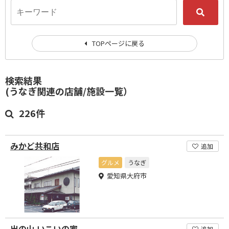
TOPページに戻る
検索結果
(うなぎ関連の店舗/施設一覧）
226件
みかど共和店
追加
グルメ
うなぎ
愛知県大府市
出の山 いこいの家
追加