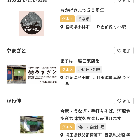
おかげさまで５０周年
グルメ
うなぎ
宮崎県小林市 ＪＲ吉都線 小林駅
やまざと
追加
まずは一度ご来店を
グルメ
小料理・割烹
静岡県島田市 ＪＲ東海道本線 金谷
駅
かわ伸
追加
会席・うなぎ・手打ちそば、河豚他
多彩な味覚をお楽しみ頂けます
グルメ
懐石・会席料理
埼玉県秩父郡横瀬町 西武秩父線 横