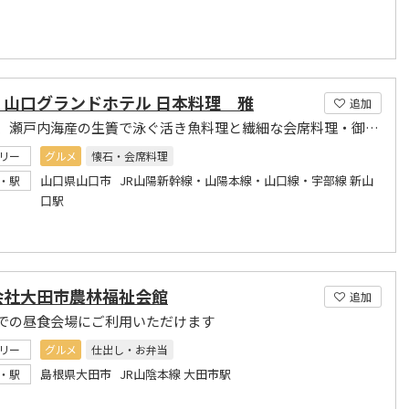
）山口グランドホテル 日本料理 雅
追加
日本海、瀬戸内海産の生簀で泳ぐ活き魚料理と繊細な会席料理・御膳をお楽しみください
リー
グルメ
懐石・会席料理
山口県山口市 JR山陽新幹線・山陽本線・山口線・宇部線 新山
・駅
口駅
会社大田市農林福祉会館
追加
での昼食会場にご利用いただけます
リー
グルメ
仕出し・お弁当
島根県大田市 JR山陰本線 大田市駅
・駅