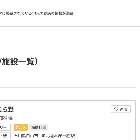
タに掲載されている
地元のお店の情報が満載！
/施設一覧）
くら野
追加
旬料理
リー
グルメ
海鮮料理
石川県白山市 JR北陸本線 松任駅
・駅