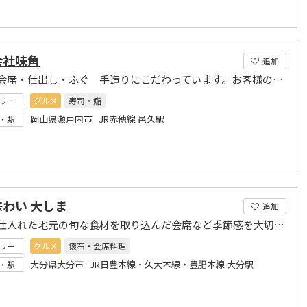
会社味角
追加
寿司・会席・仕出し・ふぐ 手造りにこだわっています。お客様のご要望にお応えします
リー
グルメ
寿司・鮨
岡山県瀬戸内市 JR赤穂線 邑久駅
・駅
わい 大しま
追加
その日仕入れた地元の旬な食材を取り込んだ会席など季節感を大切にしたお料理をご提供。
リー
グルメ
懐石・会席料理
大分県大分市 JR日豊本線・久大本線・豊肥本線 大分駅
・駅