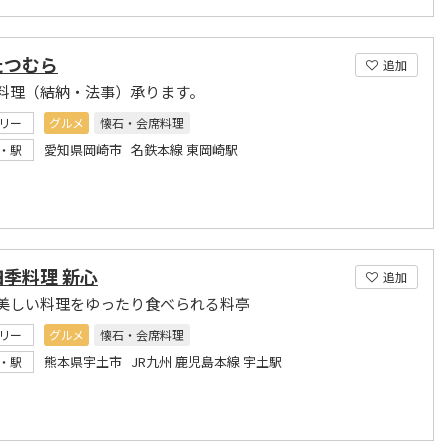
たつむら
追加
料理（結納・法事）承ります。
リー
グルメ
懐石・会席料理
愛知県岡崎市 名鉄本線 東岡崎駅
・駅
季料理 新心
追加
美しい料理をゆったり食べられる料亭
リー
グルメ
懐石・会席料理
熊本県宇土市 JR九州 鹿児島本線 宇土駅
・駅