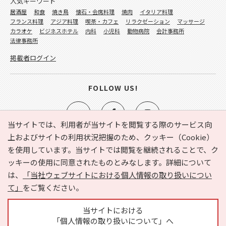
人気キーワード
居酒屋
和食
焼き鳥
懐石・会席料理
焼肉
イタリア料理
フランス料理
アジア料理
喫茶・カフェ
リラクゼーション
マッサージ
カラオケ
ビジネスホテル
内科
小児科
動物病院
会計事務所
法律事務所
掲載者ログイン
FOLLOW US!
当サイトでは、利用者が当サイトを閲覧する際のサービス向
上およびサイトの利用状況把握のため、クッキー（Cookie）
を使用しています。当サイトでは閲覧を継続されることで、ク
e-NAVITA（イーナビタ）とは？
お気に入り
ヘルプ
ッキーの使用に同意されたものとみなします。詳細について
利用規約
個人情報の取り扱いについて
運営会社
は、
「当社ウェブサイトにおける個人情報の取り扱いについ
サイトマップ
広告掲載に関するお問い合わせ
て」
をご覧ください。
サイトの内容に関するお問い合わせ
当サイトにおける
「個人情報の取り扱いについて」へ