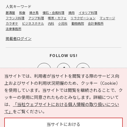
人気キーワード
居酒屋
和食
焼き鳥
懐石・会席料理
焼肉
イタリア料理
フランス料理
アジア料理
喫茶・カフェ
リラクゼーション
マッサージ
カラオケ
ビジネスホテル
内科
小児科
動物病院
会計事務所
法律事務所
掲載者ログイン
FOLLOW US!
当サイトでは、利用者が当サイトを閲覧する際のサービス向
上およびサイトの利用状況把握のため、クッキー（Cookie）
を使用しています。当サイトでは閲覧を継続されることで、ク
e-NAVITA（イーナビタ）とは？
お気に入り
ヘルプ
ッキーの使用に同意されたものとみなします。詳細について
利用規約
個人情報の取り扱いについて
運営会社
は、
「当社ウェブサイトにおける個人情報の取り扱いについ
サイトマップ
広告掲載に関するお問い合わせ
て」
をご覧ください。
サイトの内容に関するお問い合わせ
当サイトにおける