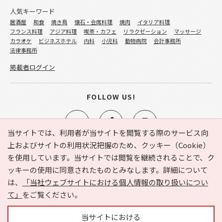
人気キーワード
居酒屋
和食
焼き鳥
懐石・会席料理
焼肉
イタリア料理
フランス料理
アジア料理
喫茶・カフェ
リラクゼーション
マッサージ
カラオケ
ビジネスホテル
内科
小児科
動物病院
会計事務所
法律事務所
掲載者ログイン
FOLLOW US!
当サイトでは、利用者が当サイトを閲覧する際のサービス向
上およびサイトの利用状況把握のため、クッキー（Cookie）
を使用しています。当サイトでは閲覧を継続されることで、ク
e-NAVITA（イーナビタ）とは？
お気に入り
ヘルプ
ッキーの使用に同意されたものとみなします。詳細について
利用規約
個人情報の取り扱いについて
運営会社
は、
「当社ウェブサイトにおける個人情報の取り扱いについ
サイトマップ
広告掲載に関するお問い合わせ
て」
をご覧ください。
サイトの内容に関するお問い合わせ
当サイトにおける