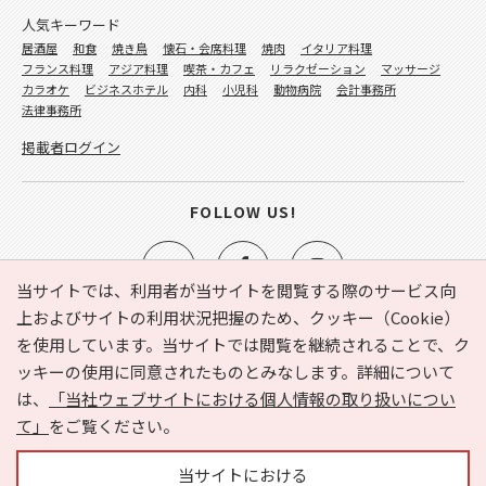
人気キーワード
居酒屋
和食
焼き鳥
懐石・会席料理
焼肉
イタリア料理
フランス料理
アジア料理
喫茶・カフェ
リラクゼーション
マッサージ
カラオケ
ビジネスホテル
内科
小児科
動物病院
会計事務所
法律事務所
掲載者ログイン
FOLLOW US!
当サイトでは、利用者が当サイトを閲覧する際のサービス向
上およびサイトの利用状況把握のため、クッキー（Cookie）
を使用しています。当サイトでは閲覧を継続されることで、ク
e-NAVITA（イーナビタ）とは？
お気に入り
ヘルプ
ッキーの使用に同意されたものとみなします。詳細について
利用規約
個人情報の取り扱いについて
運営会社
は、
「当社ウェブサイトにおける個人情報の取り扱いについ
サイトマップ
広告掲載に関するお問い合わせ
て」
をご覧ください。
サイトの内容に関するお問い合わせ
当サイトにおける