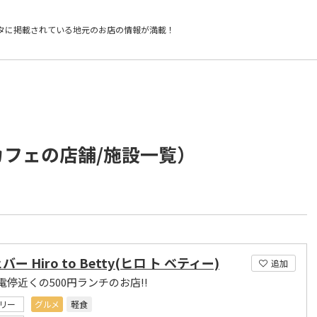
タに掲載されている
地元のお店の情報が満載！
カフェの店舗/施設一覧）
ー Hiro to Betty(ヒロ ト ベティー)
追加
電停近くの500円ランチのお店!!
リー
グルメ
軽食