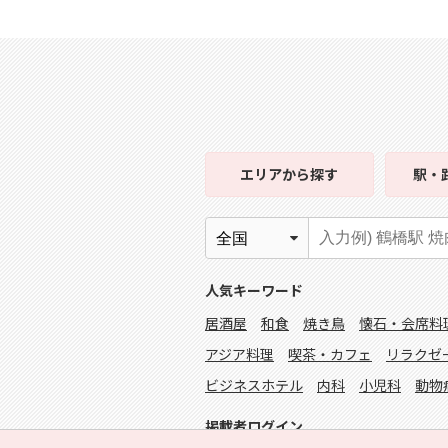
エリア
から探す
駅・
人気キーワード
居酒屋
和食
焼き鳥
懐石・会席料
アジア料理
喫茶・カフェ
リラクゼ
ビジネスホテル
内科
小児科
動物
掲載者ログイン