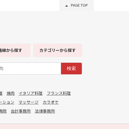
PAGE TOP
路線
から探す
カテゴリー
から探す
検索
理
焼肉
イタリア料理
フランス料理
ーション
マッサージ
カラオケ
病院
会計事務所
法律事務所