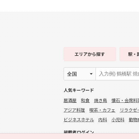
エリア
から探す
駅・
人気キーワード
居酒屋
和食
焼き鳥
懐石・会席料
アジア料理
喫茶・カフェ
リラクゼ
ビジネスホテル
内科
小児科
動物
掲載者ログイン