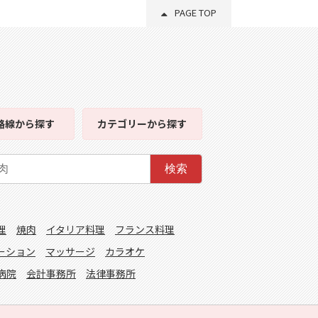
PAGE TOP
路線
から探す
カテゴリー
から探す
検索
理
焼肉
イタリア料理
フランス料理
ーション
マッサージ
カラオケ
病院
会計事務所
法律事務所