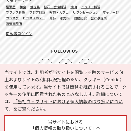
人気キーワード
居酒屋
和食
焼き鳥
懐石・会席料理
焼肉
イタリア料理
フランス料理
アジア料理
喫茶・カフェ
リラクゼーション
マッサージ
カラオケ
ビジネスホテル
内科
小児科
動物病院
会計事務所
法律事務所
掲載者ログイン
FOLLOW US!
当サイトでは、利用者が当サイトを閲覧する際のサービス向
上およびサイトの利用状況把握のため、クッキー（Cookie）
を使用しています。当サイトでは閲覧を継続されることで、ク
e-NAVITA（イーナビタ）とは？
お気に入り
ヘルプ
ッキーの使用に同意されたものとみなします。詳細について
利用規約
個人情報の取り扱いについて
運営会社
は、
「当社ウェブサイトにおける個人情報の取り扱いについ
サイトマップ
広告掲載に関するお問い合わせ
て」
をご覧ください。
サイトの内容に関するお問い合わせ
当サイトにおける
「個人情報の取り扱いについて」へ