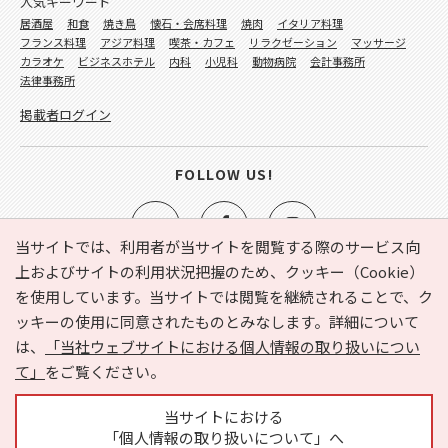
人気キーワード
居酒屋
和食
焼き鳥
懐石・会席料理
焼肉
イタリア料理
フランス料理
アジア料理
喫茶・カフェ
リラクゼーション
マッサージ
カラオケ
ビジネスホテル
内科
小児科
動物病院
会計事務所
法律事務所
掲載者ログイン
FOLLOW US!
当サイトでは、利用者が当サイトを閲覧する際のサービス向
上およびサイトの利用状況把握のため、クッキー（Cookie）
を使用しています。当サイトでは閲覧を継続されることで、ク
e-NAVITA（イーナビタ）とは？
お気に入り
ヘルプ
ッキーの使用に同意されたものとみなします。詳細について
利用規約
個人情報の取り扱いについて
運営会社
は、
「当社ウェブサイトにおける個人情報の取り扱いについ
サイトマップ
広告掲載に関するお問い合わせ
て」
をご覧ください。
サイトの内容に関するお問い合わせ
当サイトにおける
「個人情報の取り扱いについて」へ