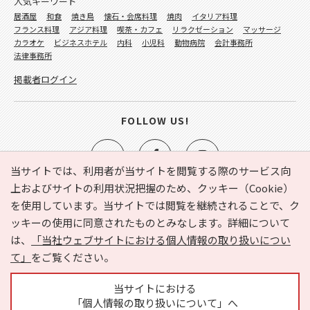
人気キーワード
居酒屋
和食
焼き鳥
懐石・会席料理
焼肉
イタリア料理
フランス料理
アジア料理
喫茶・カフェ
リラクゼーション
マッサージ
カラオケ
ビジネスホテル
内科
小児科
動物病院
会計事務所
法律事務所
掲載者ログイン
FOLLOW US!
当サイトでは、利用者が当サイトを閲覧する際のサービス向
上およびサイトの利用状況把握のため、クッキー（Cookie）
を使用しています。当サイトでは閲覧を継続されることで、ク
e-NAVITA（イーナビタ）とは？
お気に入り
ヘルプ
ッキーの使用に同意されたものとみなします。詳細について
利用規約
個人情報の取り扱いについて
運営会社
は、
「当社ウェブサイトにおける個人情報の取り扱いについ
サイトマップ
広告掲載に関するお問い合わせ
て」
をご覧ください。
サイトの内容に関するお問い合わせ
当サイトにおける
「個人情報の取り扱いについて」へ