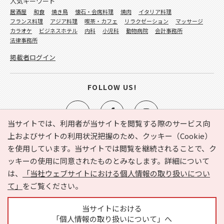
人気キーワード
居酒屋
和食
焼き鳥
懐石・会席料理
焼肉
イタリア料理
フランス料理
アジア料理
喫茶・カフェ
リラクゼーション
マッサージ
カラオケ
ビジネスホテル
内科
小児科
動物病院
会計事務所
法律事務所
掲載者ログイン
FOLLOW US!
当サイトでは、利用者が当サイトを閲覧する際のサービス向
上およびサイトの利用状況把握のため、クッキー（Cookie）
を使用しています。当サイトでは閲覧を継続されることで、ク
e-NAVITA（イーナビタ）とは？
お気に入り
ヘルプ
ッキーの使用に同意されたものとみなします。詳細について
利用規約
個人情報の取り扱いについて
運営会社
は、
「当社ウェブサイトにおける個人情報の取り扱いについ
サイトマップ
広告掲載に関するお問い合わせ
て」
をご覧ください。
サイトの内容に関するお問い合わせ
当サイトにおける
「個人情報の取り扱いについて」へ