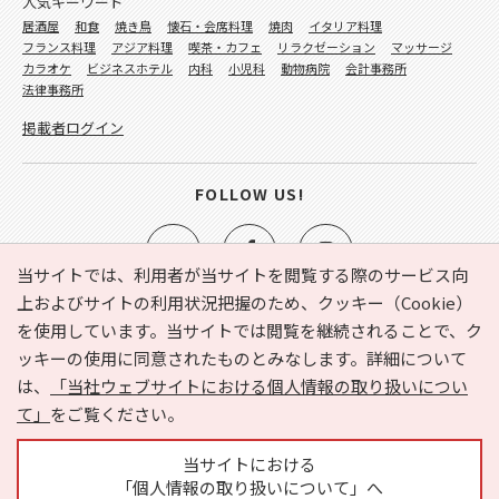
人気キーワード
居酒屋
和食
焼き鳥
懐石・会席料理
焼肉
イタリア料理
フランス料理
アジア料理
喫茶・カフェ
リラクゼーション
マッサージ
カラオケ
ビジネスホテル
内科
小児科
動物病院
会計事務所
法律事務所
掲載者ログイン
FOLLOW US!
当サイトでは、利用者が当サイトを閲覧する際のサービス向
上およびサイトの利用状況把握のため、クッキー（Cookie）
を使用しています。当サイトでは閲覧を継続されることで、ク
e-NAVITA（イーナビタ）とは？
お気に入り
ヘルプ
ッキーの使用に同意されたものとみなします。詳細について
利用規約
個人情報の取り扱いについて
運営会社
は、
「当社ウェブサイトにおける個人情報の取り扱いについ
サイトマップ
広告掲載に関するお問い合わせ
て」
をご覧ください。
サイトの内容に関するお問い合わせ
当サイトにおける
「個人情報の取り扱いについて」へ