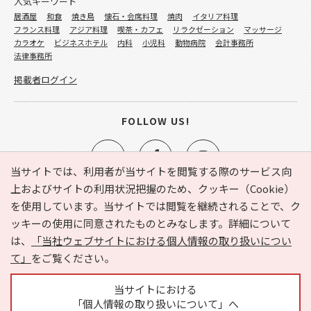
人気キーワード
居酒屋
和食
焼き鳥
懐石・会席料理
焼肉
イタリア料理
フランス料理
アジア料理
喫茶・カフェ
リラクゼーション
マッサージ
カラオケ
ビジネスホテル
内科
小児科
動物病院
会計事務所
法律事務所
掲載者ログイン
FOLLOW US!
当サイトでは、利用者が当サイトを閲覧する際のサービス向
上およびサイトの利用状況把握のため、クッキー（Cookie）
を使用しています。当サイトでは閲覧を継続されることで、ク
e-NAVITA（イーナビタ）とは？
お気に入り
ヘルプ
ッキーの使用に同意されたものとみなします。詳細について
利用規約
個人情報の取り扱いについて
運営会社
は、
「当社ウェブサイトにおける個人情報の取り扱いについ
サイトマップ
広告掲載に関するお問い合わせ
て」
をご覧ください。
サイトの内容に関するお問い合わせ
当サイトにおける
「個人情報の取り扱いについて」へ