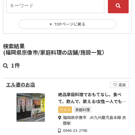
TOPページに戻る
検索結果
(福岡県宗像市/家庭料理の店舗/施設一覧）
1件
エル婆のお店
追加
絶品家庭料理でおもてなし。食べ
て、飲んで、歌える!女性一人でもお
気軽に飲めるお店です。
グルメ
家庭料理
福岡県宗像市 JR九州鹿児島本線 赤
間駅
0940-33-2798