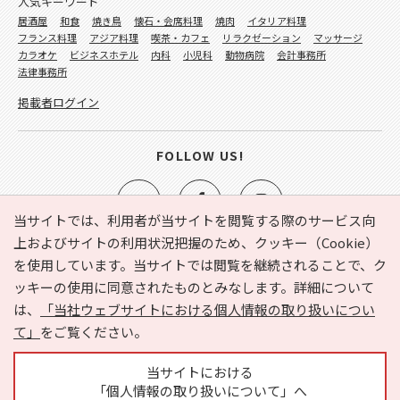
人気キーワード
居酒屋
和食
焼き鳥
懐石・会席料理
焼肉
イタリア料理
フランス料理
アジア料理
喫茶・カフェ
リラクゼーション
マッサージ
カラオケ
ビジネスホテル
内科
小児科
動物病院
会計事務所
法律事務所
掲載者ログイン
FOLLOW US!
当サイトでは、利用者が当サイトを閲覧する際のサービス向
上およびサイトの利用状況把握のため、クッキー（Cookie）
を使用しています。当サイトでは閲覧を継続されることで、ク
e-NAVITA（イーナビタ）とは？
お気に入り
ヘルプ
ッキーの使用に同意されたものとみなします。詳細について
利用規約
個人情報の取り扱いについて
運営会社
は、
「当社ウェブサイトにおける個人情報の取り扱いについ
サイトマップ
広告掲載に関するお問い合わせ
て」
をご覧ください。
サイトの内容に関するお問い合わせ
当サイトにおける
「個人情報の取り扱いについて」へ