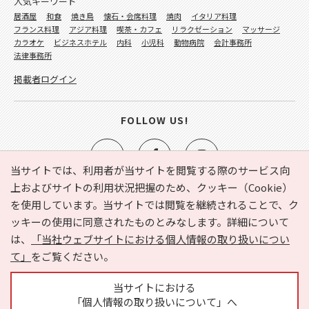
人気キーワード
居酒屋
和食
焼き鳥
懐石・会席料理
焼肉
イタリア料理
フランス料理
アジア料理
喫茶・カフェ
リラクゼーション
マッサージ
カラオケ
ビジネスホテル
内科
小児科
動物病院
会計事務所
法律事務所
掲載者ログイン
FOLLOW US!
当サイトでは、利用者が当サイトを閲覧する際のサービス向
上およびサイトの利用状況把握のため、クッキー（Cookie）
を使用しています。当サイトでは閲覧を継続されることで、ク
e-NAVITA（イーナビタ）とは？
お気に入り
ヘルプ
ッキーの使用に同意されたものとみなします。詳細について
利用規約
個人情報の取り扱いについて
運営会社
は、
「当社ウェブサイトにおける個人情報の取り扱いについ
サイトマップ
広告掲載に関するお問い合わせ
て」
をご覧ください。
サイトの内容に関するお問い合わせ
当サイトにおける
「個人情報の取り扱いについて」へ