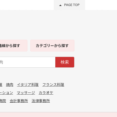
PAGE TOP
路線
から探す
カテゴリー
から探す
検索
理
焼肉
イタリア料理
フランス料理
ーション
マッサージ
カラオケ
病院
会計事務所
法律事務所