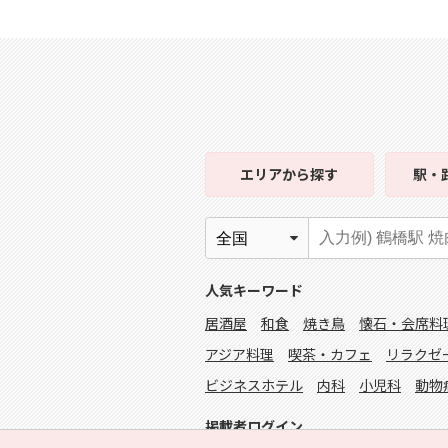
エリア
から探す
駅・
人気キーワード
居酒屋
和食
焼き鳥
懐石・会席料
アジア料理
喫茶・カフェ
リラクゼ
ビジネスホテル
内科
小児科
動物
掲載者ログイン