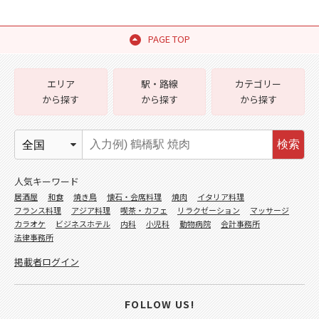
PAGE TOP
エリア
駅・路線
カテゴリー
から探す
から探す
から探す
検索
人気キーワード
居酒屋
和食
焼き鳥
懐石・会席料理
焼肉
イタリア料理
フランス料理
アジア料理
喫茶・カフェ
リラクゼーション
マッサージ
カラオケ
ビジネスホテル
内科
小児科
動物病院
会計事務所
法律事務所
掲載者ログイン
FOLLOW US!