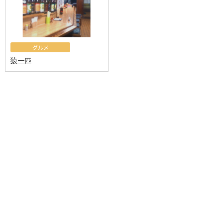
グルメ
猿一匹