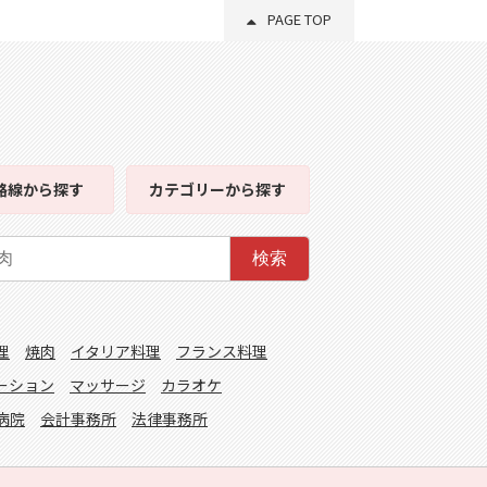
PAGE TOP
路線
から探す
カテゴリー
から探す
検索
理
焼肉
イタリア料理
フランス料理
ーション
マッサージ
カラオケ
病院
会計事務所
法律事務所