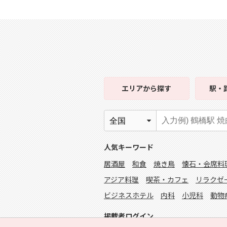
エリア
から探す
駅・
人気キーワード
居酒屋
和食
焼き鳥
懐石・会席料
アジア料理
喫茶・カフェ
リラクゼ
ビジネスホテル
内科
小児科
動物
掲載者ログイン