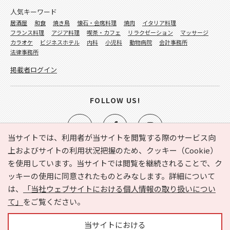
人気キーワード
居酒屋
和食
焼き鳥
懐石・会席料理
焼肉
イタリア料理
フランス料理
アジア料理
喫茶・カフェ
リラクゼーション
マッサージ
カラオケ
ビジネスホテル
内科
小児科
動物病院
会計事務所
法律事務所
掲載者ログイン
FOLLOW US!
当サイトでは、利用者が当サイトを閲覧する際のサービス向
上およびサイトの利用状況把握のため、クッキー（Cookie）
を使用しています。当サイトでは閲覧を継続されることで、ク
e-NAVITA（イーナビタ）とは？
お気に入り
ヘルプ
ッキーの使用に同意されたものとみなします。詳細について
利用規約
個人情報の取り扱いについて
運営会社
は、
「当社ウェブサイトにおける個人情報の取り扱いについ
サイトマップ
広告掲載に関するお問い合わせ
て」
をご覧ください。
サイトの内容に関するお問い合わせ
当サイトにおける