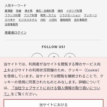
人気キーワード
居酒屋
和食
焼き鳥
懐石・会席料理
焼肉
イタリア料理
フランス料理
アジア料理
喫茶・カフェ
リラクゼーション
マッサージ
カラオケ
ビジネスホテル
内科
小児科
動物病院
会計事務所
法律事務所
掲載者ログイン
FOLLOW US!
当サイトでは、利用者が当サイトを閲覧する際のサービス向
上およびサイトの利用状況把握のため、クッキー（Cookie）
を使用しています。当サイトでは閲覧を継続されることで、ク
e-NAVITA（イーナビタ）とは？
お気に入り
ヘルプ
ッキーの使用に同意されたものとみなします。詳細について
利用規約
個人情報の取り扱いについて
運営会社
は、
「当社ウェブサイトにおける個人情報の取り扱いについ
サイトマップ
広告掲載に関するお問い合わせ
て」
をご覧ください。
サイトの内容に関するお問い合わせ
当サイトにおける