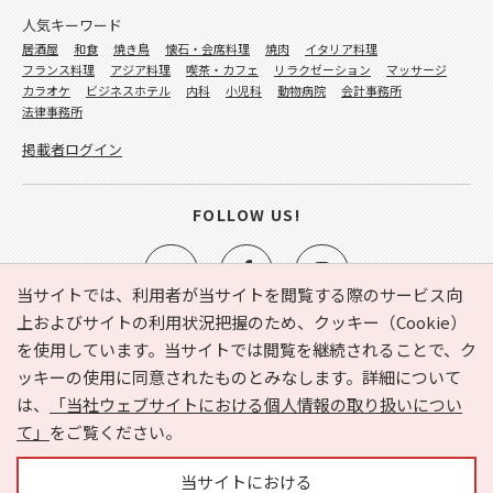
人気キーワード
居酒屋
和食
焼き鳥
懐石・会席料理
焼肉
イタリア料理
フランス料理
アジア料理
喫茶・カフェ
リラクゼーション
マッサージ
カラオケ
ビジネスホテル
内科
小児科
動物病院
会計事務所
法律事務所
掲載者ログイン
FOLLOW US!
当サイトでは、利用者が当サイトを閲覧する際のサービス向
上およびサイトの利用状況把握のため、クッキー（Cookie）
を使用しています。当サイトでは閲覧を継続されることで、ク
e-NAVITA（イーナビタ）とは？
お気に入り
ヘルプ
ッキーの使用に同意されたものとみなします。詳細について
利用規約
個人情報の取り扱いについて
運営会社
は、
「当社ウェブサイトにおける個人情報の取り扱いについ
サイトマップ
広告掲載に関するお問い合わせ
て」
をご覧ください。
サイトの内容に関するお問い合わせ
当サイトにおける