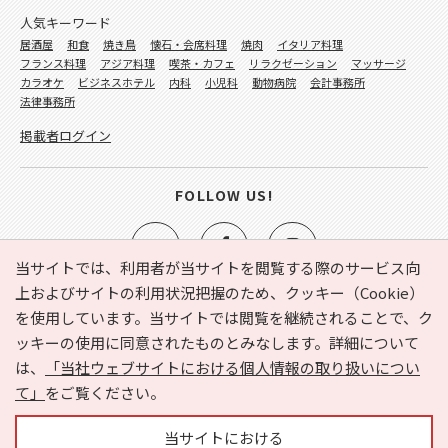
人気キーワード
居酒屋
和食
焼き鳥
懐石・会席料理
焼肉
イタリア料理
フランス料理
アジア料理
喫茶・カフェ
リラクゼーション
マッサージ
カラオケ
ビジネスホテル
内科
小児科
動物病院
会計事務所
法律事務所
掲載者ログイン
FOLLOW US!
当サイトでは、利用者が当サイトを閲覧する際のサービス向
上およびサイトの利用状況把握のため、クッキー（Cookie）
を使用しています。当サイトでは閲覧を継続されることで、ク
e-NAVITA（イーナビタ）とは？
お気に入り
ヘルプ
ッキーの使用に同意されたものとみなします。詳細について
利用規約
個人情報の取り扱いについて
運営会社
は、
「当社ウェブサイトにおける個人情報の取り扱いについ
サイトマップ
広告掲載に関するお問い合わせ
て」
をご覧ください。
サイトの内容に関するお問い合わせ
当サイトにおける