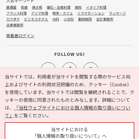
人気キーワード
居酒屋
和食
焼き鳥
懐石・会席料理
焼肉
イタリア料理
フランス料理
アジア料理
喫茶・カフェ
リラクゼーション
マッサージ
カラオケ
ビジネスホテル
内科
小児科
動物病院
会計事務所
法律事務所
掲載者ログイン
FOLLOW US!
当サイトでは、利用者が当サイトを閲覧する際のサービス向
上およびサイトの利用状況把握のため、クッキー（Cookie）
を使用しています。当サイトでは閲覧を継続されることで、ク
e-NAVITA（イーナビタ）とは？
お気に入り
ヘルプ
ッキーの使用に同意されたものとみなします。詳細について
利用規約
個人情報の取り扱いについて
運営会社
は、
「当社ウェブサイトにおける個人情報の取り扱いについ
サイトマップ
広告掲載に関するお問い合わせ
て」
をご覧ください。
サイトの内容に関するお問い合わせ
当サイトにおける
「個人情報の取り扱いについて」へ